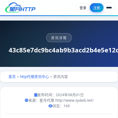
登录
注册
首页
HTTP代理套餐
资讯详情
API提取
43c85e7dc9bc4ab9b3acd2b4e5e12
http代理资讯
帮助中心
首页
>
http代理资讯中心
>
资讯内容
发布时间：2024年08月01日
来源：星月代理 http://www.xydaili.net/
浏览：169