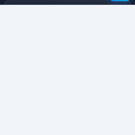
星月代理
电话：
QQ：260696622
微信：Pst1226551254
有问题请找我，期待与您的合作
咨询客服