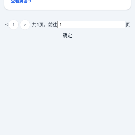
查看解答
<
共
1
页，
前往
页
1
>
确定